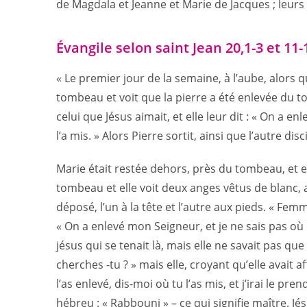
de Magdala et Jeanne et Marie de Jacques ; leurs
Évangile selon saint Jean 20,1-3 et 11-
« Le premier jour de la semaine, à l’aube, alors 
tombeau et voit que la pierre a été enlevée du tom
celui que Jésus aimait, et elle leur dit : « On a
l’a mis. » Alors Pierre sortit, ainsi que l’autre dis
Marie était restée dehors, près du tombeau, et el
tombeau et elle voit deux anges vêtus de blanc, a
déposé, l’un à la tête et l’autre aux pieds. « Femme
« On a enlevé mon Seigneur, et je ne sais pas où on
jésus qui se tenait là, mais elle ne savait pas que 
cherches -tu ? » mais elle, croyant qu’elle avait aff
l’as enlevé, dis-moi où tu l’as mis, et j’irai le prend
hébreu : « Rabbouni » – ce qui signifie maître. Jés