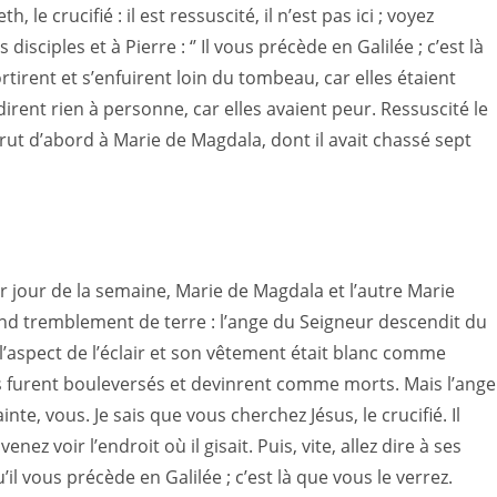
le crucifié : il est ressuscité, il n’est pas ici ; voyez
 disciples et à Pierre : ‘’ Il vous précède en Galilée ; c’est là
sortirent et s’enfuirent loin du tombeau, car elles étaient
dirent rien à personne, car elles avaient peur. Ressuscité le
ut d’abord à Marie de Magdala, dont il avait chassé sept
jour de la semaine, Marie de Magdala et l’autre Marie
 grand tremblement de terre : l’ange du Seigneur descendit du
ait l’aspect de l’éclair et son vêtement était blanc comme
des furent bouleversés et devinrent comme morts. Mais l’ange
nte, vous. Je sais que vous cherchez Jésus, le crucifié. Il
 venez voir l’endroit où il gisait. Puis, vite, allez dire à ses
qu’il vous précède en Galilée ; c’est là que vous le verrez.