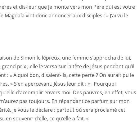
rères et dis-leur que je monte vers mon Père qui est votre
e Magdala vint donc annoncer aux disciples : « J’ai vu le
aison de Simon le lépreux, une femme s’approcha de lui,
rand prix ; elle le versa sur la tête de jésus pendant qu’il
ent : « A quoi bon, disaient-ils, cette perte ? On aurait pu le
s. » S’en apercevant, Jésus leur dit : « Pourquoi
u’elle d’accomplir envers moi. Des pauvres, en effet, vous
e m’aurez pas toujours. En répandant ce parfum sur mon
rité, je vous le déclare : partout où sera proclamé cet
en souvenir d’elle, ce qu’elle a fait. »