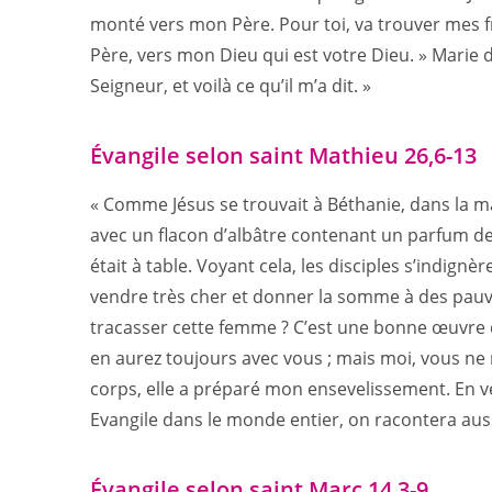
monté vers mon Père. Pour toi, va trouver mes f
Père, vers mon Dieu qui est votre Dieu. » Marie d
Seigneur, et voilà ce qu’il m’a dit. »
Évangile selon saint Mathieu 26,6-13
« Comme Jésus se trouvait à Béthanie, dans la m
avec un flacon d’albâtre contenant un parfum de g
était à table. Voyant cela, les disciples s’indignèr
vendre très cher et donner la somme à des pauvre
tracasser cette femme ? C’est une bonne œuvre q
en aurez toujours avec vous ; mais moi, vous n
corps, elle a préparé mon ensevelissement. En vé
Evangile dans le monde entier, on racontera aussi, 
Évangile selon saint Marc 14,3-9