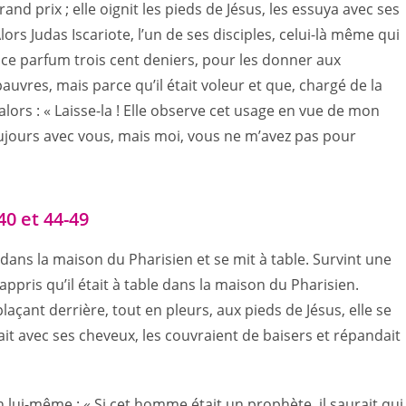
and prix ; elle oignit les pieds de Jésus, les essuya avec ses
ors Judas Iscariote, l’un de ses disciples, celui-là même qui
ndu ce parfum trois cent deniers, pour les donner aux
 pauvres, mais parce qu’il était voleur et que, chargé de la
 alors : « Laisse-la ! Elle observe cet usage en vue de mon
ujours avec vous, mais moi, vous ne m’avez pas pour
40 et 44-49
ra dans la maison du Pharisien et se mit à table. Survint une
 appris qu’il était à table dans la maison du Pharisien.
açant derrière, tout en pleurs, aux pieds de Jésus, elle se
yait avec ses cheveux, les couvraient de baisers et répandait
 en lui-même : « Si cet homme était un prophète, il saurait qui