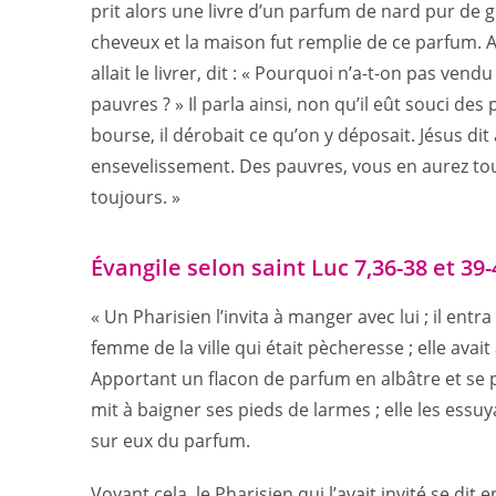
prit alors une livre d’un parfum de nard pur de gr
cheveux et la maison fut remplie de ce parfum. Al
allait le livrer, dit : « Pourquoi n’a-t-on pas ve
pauvres ? » Il parla ainsi, non qu’il eût souci des
bourse, il dérobait ce qu’on y déposait. Jésus dit
ensevelissement. Des pauvres, vous en aurez to
toujours. »
Évangile selon saint Luc 7,36-38 et 39-
« Un Pharisien l’invita à manger avec lui ; il ent
femme de la ville qui était pècheresse ; elle avait
Apportant un flacon de parfum en albâtre et se pl
mit à baigner ses pieds de larmes ; elle les essu
sur eux du parfum.
Voyant cela, le Pharisien qui l’avait invité se dit