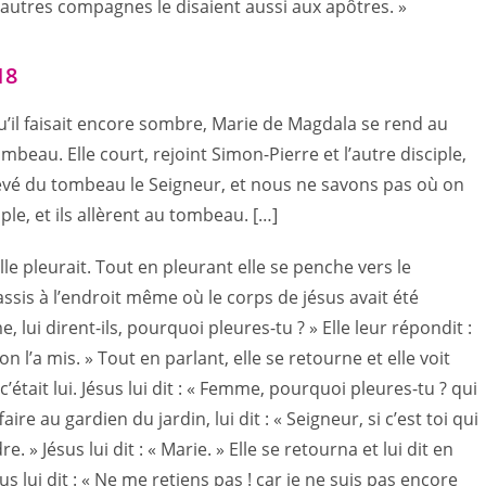
 autres compagnes le disaient aussi aux apôtres. »
18
qu’il faisait encore sombre, Marie de Magdala se rend au
beau. Elle court, rejoint Simon-Pierre et l’autre disciple,
 enlevé du tombeau le Seigneur, et nous ne savons pas où on
ciple, et ils allèrent au tombeau. […]
le pleurait. Tout en pleurant elle se penche vers le
ssis à l’endroit même où le corps de jésus avait été
, lui dirent-ils, pourquoi pleures-tu ? » Elle leur répondit :
 l’a mis. » Tout en parlant, elle se retourne et elle voit
c’était lui. Jésus lui dit : « Femme, pourquoi pleures-tu ? qui
aire au gardien du jardin, lui dit : « Seigneur, si c’est toi qui
re. » Jésus lui dit : « Marie. » Elle se retourna et lui dit en
us lui dit : « Ne me retiens pas ! car je ne suis pas encore